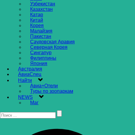
Узбекистан
Казахстан
Катар
Китай
Корея
Малайзия
Пакистан
Саудовская Аравия
Северная Корея
Сингапур
Филиппины
Япония
Австралия
АвиаСпец
Найти
Авиа+Отели
Туры по зоопаркам
NEWS
Маг