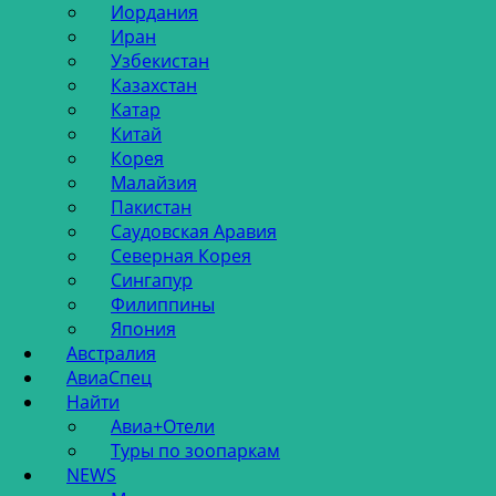
Иордания
Иран
Узбекистан
Казахстан
Катар
Китай
Корея
Малайзия
Пакистан
Саудовская Аравия
Северная Корея
Сингапур
Филиппины
Япония
Австралия
АвиаСпец
Найти
Авиа+Отели
Туры по зоопаркам
NEWS