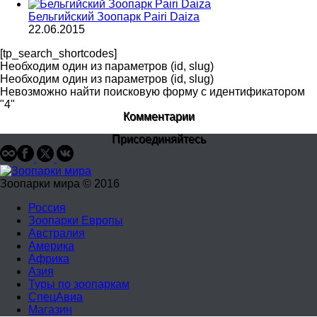
Бельгийский Зоопарк Pairi Daiza
22.06.2015
[tp_search_shortcodes]
Необходим один из параметров (id, slug)
Необходим один из параметров (id, slug)
Невозможно найти поисковую форму с идентификатором
"4"
Комментарии
Присоединяйтесь
Зоопарки мира © 2016
Россия
Зоопарки Европы
Австралия
Америка
Африка
Азия
Туры по зоопаркам
СпецАвиа
Магазин