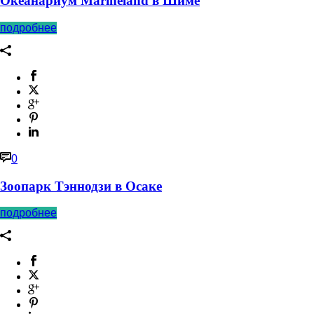
Океанариум Marineland в Шиме
подробнее
0
Зоопарк Тэннодзи в Осаке
подробнее