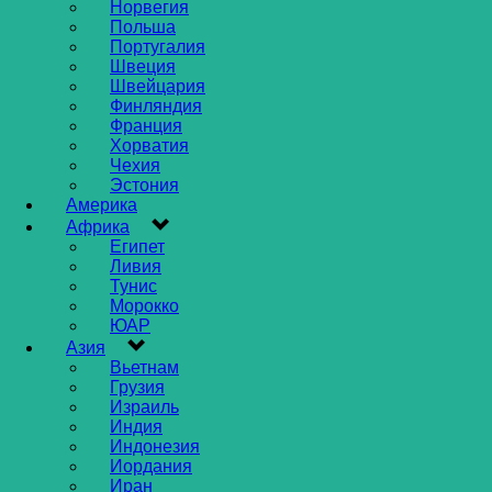
Норвегия
Польша
Португалия
Швеция
Швейцария
Финляндия
Франция
Хорватия
Чехия
Эстония
Америка
Африка
Египет
Ливия
Тунис
Морокко
ЮАР
Азия
Вьетнам
Грузия
Израиль
Индия
Индонезия
Иордания
Иран