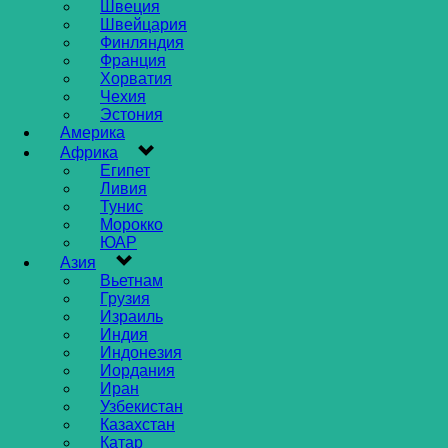
Швеция
Швейцария
Финляндия
Франция
Хорватия
Чехия
Эстония
Америка
Африка
Египет
Ливия
Тунис
Морокко
ЮАР
Азия
Вьетнам
Грузия
Израиль
Индия
Индонезия
Иордания
Иран
Узбекистан
Казахстан
Катар