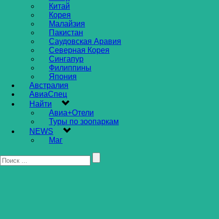
Китай
Корея
Малайзия
Пакистан
Саудовская Аравия
Северная Корея
Сингапур
Филиппины
Япония
Австралия
АвиаСпец
Найти
Авиа+Отели
Туры по зоопаркам
NEWS
Маг