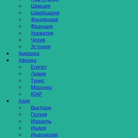
Швеция
Швейцария
Финляндия
Франция
Хорватия
Чехия
Эстония
Америка
Африка
Египет
Ливия
Тунис
Морокко
ЮАР
Азия
Вьетнам
Грузия
Израиль
Индия
Индонезия