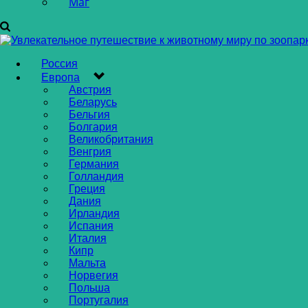
Маг
Россия
Европа
Австрия
Беларусь
Бельгия
Болгария
Великобритания
Венгрия
Германия
Голландия
Греция
Дания
Ирландия
Испания
Италия
Кипр
Мальта
Норвегия
Польша
Португалия