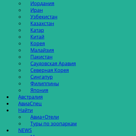
Иордания
Иран
Узбекистан
Казахстан
Катар
Китай
Корея
Малайзия
Пакистан
Саудовская Аравия
Северная Корея
Сингапур
Филиппины
Япония
Австралия
АвиаСпец
Найти
Авиа+Отели
Туры по зоопаркам
NEWS