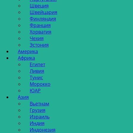
Швеция
Швейцария
Финляндия
Франция
Хорватия
Чехия
Эстония
Америка
Африка
Египет
Ливия
Тунис
Морокко
ЮАР
Азия
Вьетнам
Грузия
Израиль
Индия
Индонезия