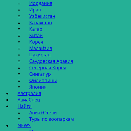
Иордания
Иран
Узбекистан
Казахстан
Катар
Китай
Корея
Малайзия
Пакистан
Саудовская Аравия
Северная Корея
Сингапур
Филиппины
Япония
Австралия
АвиаСпец
Найти
Авиа+Отели
Туры по зоопаркам
NEWS