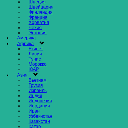
Швеция
Швейцария
Финляндия
Франция
Хорватия
Чехия
Эстония
Америка
Африка
Египет
Ливия
Тунис
Морокко
ЮАР
Азия
Вьетнам
Грузия
Израиль
Индия
Индонезия
Иордания
Иран
Узбекистан
Казахстан
Катар