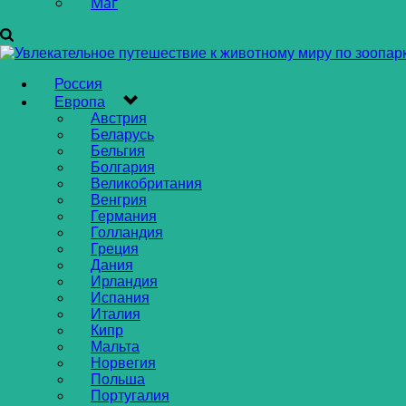
Маг
Россия
Европа
Австрия
Беларусь
Бельгия
Болгария
Великобритания
Венгрия
Германия
Голландия
Греция
Дания
Ирландия
Испания
Италия
Кипр
Мальта
Норвегия
Польша
Португалия