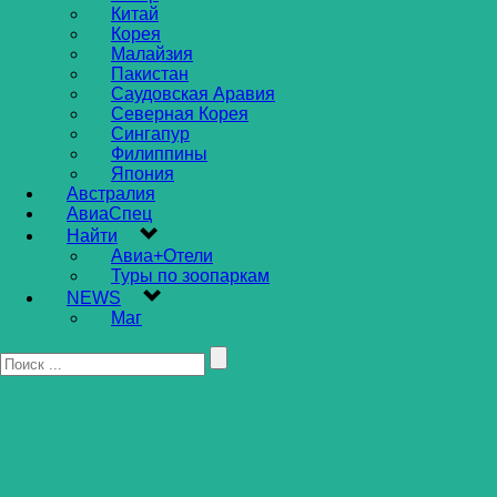
Китай
Корея
Малайзия
Пакистан
Саудовская Аравия
Северная Корея
Сингапур
Филиппины
Япония
Австралия
АвиаСпец
Найти
Авиа+Отели
Туры по зоопаркам
NEWS
Маг