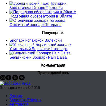
Зоологический парк Претории
Подводная обсерватория в Эйлате
Столичный зоопарк Тегерана
Популярные
Биопарк испанской Валенсии
Уникальный Берлинский зоопарк
Бельгийский Зоопарк Pairi Daiza
Комментарии
Присоединяйтесь
Зоопарки мира © 2016
Россия
Зоопарки Европы
Австралия