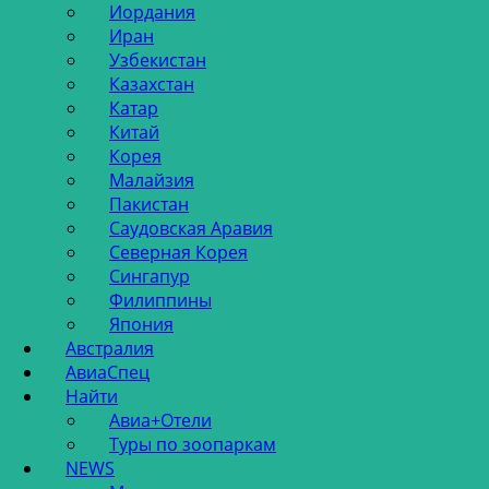
Иордания
Иран
Узбекистан
Казахстан
Катар
Китай
Корея
Малайзия
Пакистан
Саудовская Аравия
Северная Корея
Сингапур
Филиппины
Япония
Австралия
АвиаСпец
Найти
Авиа+Отели
Туры по зоопаркам
NEWS