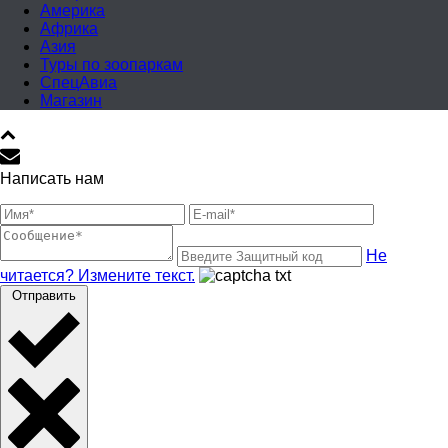
Америка
Африка
Азия
Туры по зоопаркам
СпецАвиа
Магазин
Написать нам
Не
читается? Измените текст.
Отправить