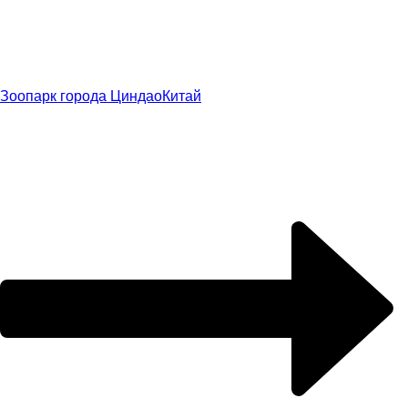
Зоопарк города Циндао
Китай