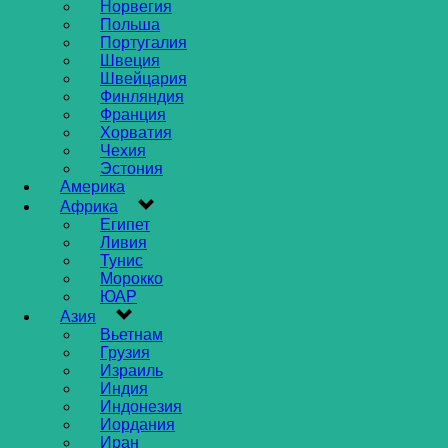
Норвегия
Польша
Португалия
Швеция
Швейцария
Финляндия
Франция
Хорватия
Чехия
Эстония
Америка
Африка
Египет
Ливия
Тунис
Морокко
ЮАР
Азия
Вьетнам
Грузия
Израиль
Индия
Индонезия
Иордания
Иран