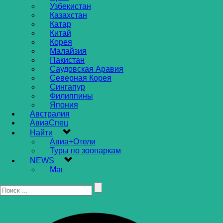
Узбекистан
Казахстан
Катар
Китай
Корея
Малайзия
Пакистан
Саудовская Аравия
Северная Корея
Сингапур
Филиппины
Япония
Австралия
АвиаСпец
Найти
Авиа+Отели
Туры по зоопаркам
NEWS
Маг