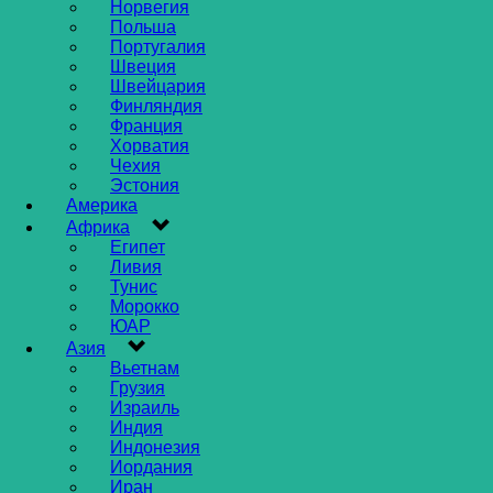
Норвегия
Польша
Португалия
Швеция
Швейцария
Финляндия
Франция
Хорватия
Чехия
Эстония
Америка
Африка
Египет
Ливия
Тунис
Морокко
ЮАР
Азия
Вьетнам
Грузия
Израиль
Индия
Индонезия
Иордания
Иран