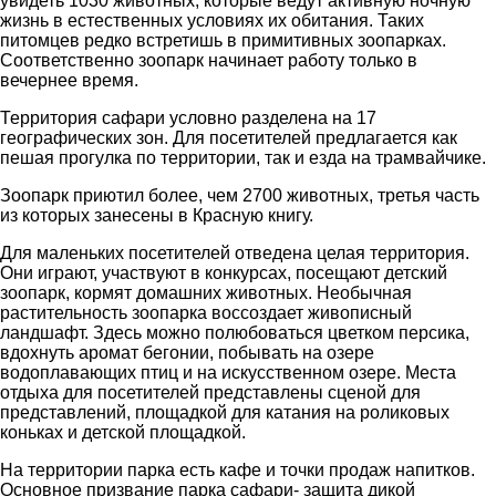
увидеть 1030 животных, которые ведут активную ночную
жизнь в естественных условиях их обитания. Таких
питомцев редко встретишь в примитивных зоопарках.
Соответственно зоопарк начинает работу только в
вечернее время.
Территория сафари условно разделена на 17
географических зон. Для посетителей предлагается как
пешая прогулка по территории, так и езда на трамвайчике.
Зоопарк приютил более, чем 2700 животных, третья часть
из которых занесены в Красную книгу.
Для маленьких посетителей отведена целая территория.
Они играют, участвуют в конкурсах, посещают детский
зоопарк, кормят домашних животных. Необычная
растительность зоопарка воссоздает живописный
ландшафт. Здесь можно полюбоваться цветком персика,
вдохнуть аромат бегонии, побывать на озере
водоплавающих птиц и на искусственном озере. Места
отдыха для посетителей представлены сценой для
представлений, площадкой для катания на роликовых
коньках и детской площадкой.
На территории парка есть кафе и точки продаж напитков.
Основное призвание парка сафари- защита дикой