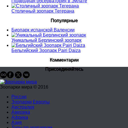
Подводная обсерватория в Эйлате
Столичный зоопарк Тегерана
Популярные
Биопарк испанской Валенсии
Уникальный Берлинский зоопарк
Бельгийский Зоопарк Pairi Daiza
Комментарии
Присоединяйтесь
Зоопарки мира © 2016
Россия
Зоопарки Европы
Австралия
Америка
Африка
Азия
Туры по зоопаркам