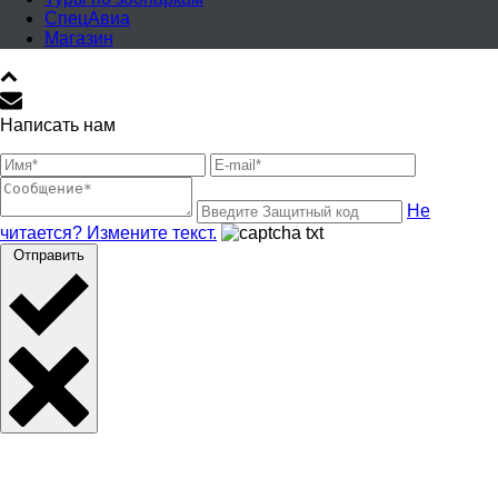
СпецАвиа
Магазин
Написать нам
Не
читается? Измените текст.
Отправить