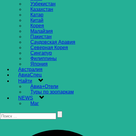
Узбекистан
Казахстан
Катар
Китай
Корея
Малайзия
Пакистан
Саудовская Аравия
Северная Корея
Сингапур
Филиппины
Япония
Австралия
АвиаСпец
Найти
Авиа+Отели
Туры по зоопаркам
NEWS
Маг