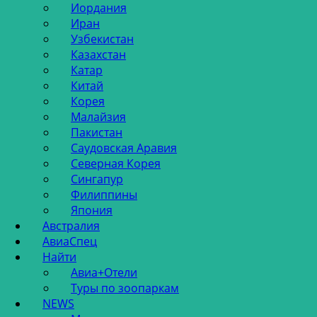
Иордания
Иран
Узбекистан
Казахстан
Катар
Китай
Корея
Малайзия
Пакистан
Саудовская Аравия
Северная Корея
Сингапур
Филиппины
Япония
Австралия
АвиаСпец
Найти
Авиа+Отели
Туры по зоопаркам
NEWS