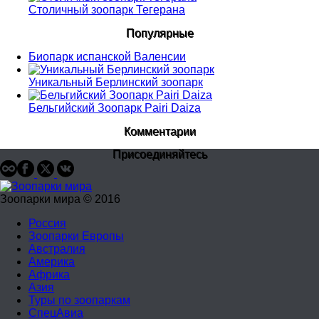
Столичный зоопарк Тегерана
Популярные
Биопарк испанской Валенсии
Уникальный Берлинский зоопарк
Бельгийский Зоопарк Pairi Daiza
Комментарии
Присоединяйтесь
Зоопарки мира © 2016
Россия
Зоопарки Европы
Австралия
Америка
Африка
Азия
Туры по зоопаркам
СпецАвиа