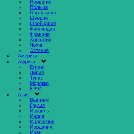
Норвегия
Польша
Португалия
Швеция
Швейцария
Финляндия
Франция
Хорватия
Чехия
Эстония
Америка
Африка
Египет
Ливия
Тунис
Морокко
ЮАР
Азия
Вьетнам
Грузия
Израиль
Индия
Индонезия
Иордания
Иран