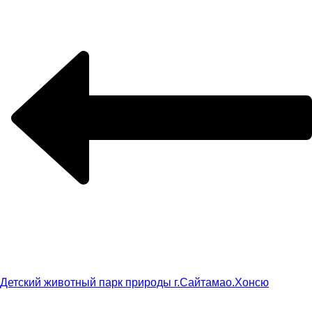
Детский животный парк природы г.Сайтама
о.Хонсю