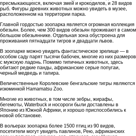
пресмыкающихся, включая змей и крокодилов, и 28 видов
рыб. Фигуры древних животных можно увидеть в музее,
расположенном на территории парка.
Главной гордостью зоопарка является огромная коллекция
обезьян. Более, чем 300 видов обезьян проживают в самом
большом обезьяннике. Отдельная зона обустроена для
проживания пятнадцати тигров и двадцати львов.
В зоопарке можно увидеть фантастическое зрелище — в
особом саду парят тысячи бабочек, многие из них размеров
с мужскую ладонь. Помимо типичных животных, здесь
обитают редкие панды, африканские серые попугаи,
черный медведь и тапира.
Величественные Королевские бенгальские тигры являются
изюминкой Hamamatsu Zoo.
Многие из животных, в том числе зебры, жирафы,
бегемоты, Waterbuck и носороги были доставлены в
Японию из Южной Африки, и хорошо приспособились к
новой обстановке.
В вольерах зоопарка более 1500 птиц из 90 видов,
посетители могут увидеть павлинов, Рею, африканских