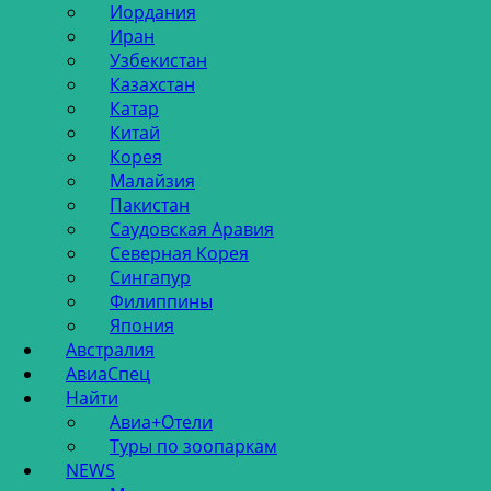
Иордания
Иран
Узбекистан
Казахстан
Катар
Китай
Корея
Малайзия
Пакистан
Саудовская Аравия
Северная Корея
Сингапур
Филиппины
Япония
Австралия
АвиаСпец
Найти
Авиа+Отели
Туры по зоопаркам
NEWS