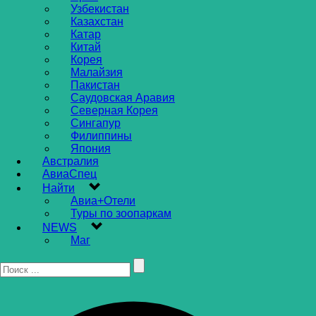
Узбекистан
Казахстан
Катар
Китай
Корея
Малайзия
Пакистан
Саудовская Аравия
Северная Корея
Сингапур
Филиппины
Япония
Австралия
АвиаСпец
Найти
Авиа+Отели
Туры по зоопаркам
NEWS
Маг