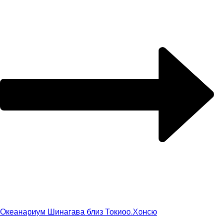
Океанариум Шинагава близ Токио
о.Хонсю