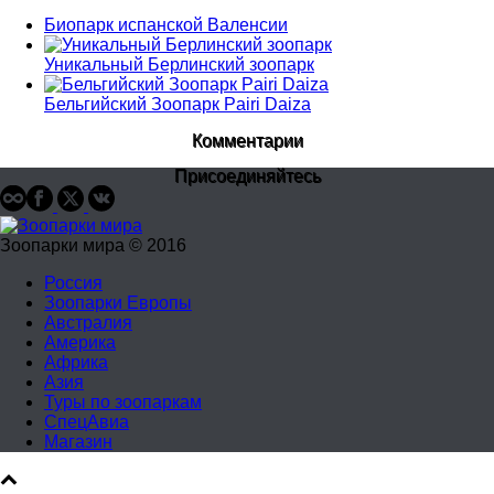
Биопарк испанской Валенсии
Уникальный Берлинский зоопарк
Бельгийский Зоопарк Pairi Daiza
Комментарии
Присоединяйтесь
Зоопарки мира © 2016
Россия
Зоопарки Европы
Австралия
Америка
Африка
Азия
Туры по зоопаркам
СпецАвиа
Магазин