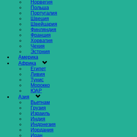
Норвегия
Польша
Португалия
Швеция
Швейцария
Финляндия
Франция
Хорватия
Чехия
Эстония
Америка
Африка
Египет
Ливия
Тунис
Морокко
ЮАР
Азия
Вьетнам
Грузия
Израиль
Индия
Индонезия
Иордания
Иран