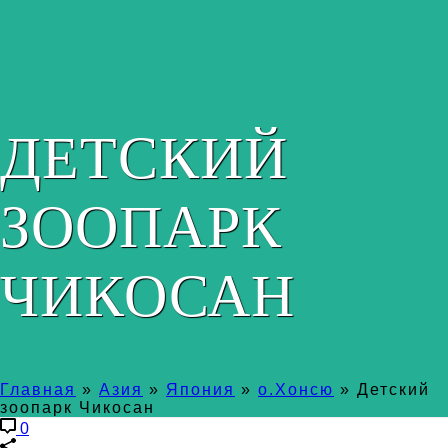
ДЕТСКИЙ
ЗООПАРК
ЧИКОСАН
Главная
»
Азия
»
Япония
»
о.Хонсю
»
Детский
зоопарк Чикосан
0