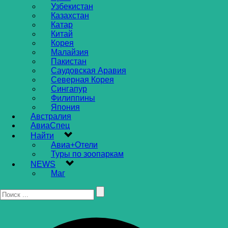
Узбекистан
Казахстан
Катар
Китай
Корея
Малайзия
Пакистан
Саудовская Аравия
Северная Корея
Сингапур
Филиппины
Япония
Австралия
АвиаСпец
Найти
Авиа+Отели
Туры по зоопаркам
NEWS
Маг