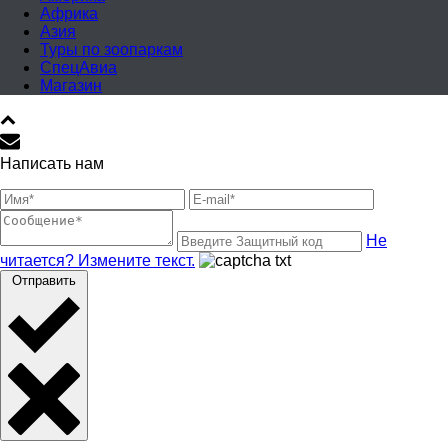
Африка
Азия
Туры по зоопаркам
СпецАвиа
Магазин
Написать нам
Не
читается? Измените текст.
Отправить