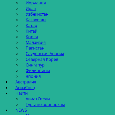
Иордания
Иран
Узбекистан
Казахстан
Катар
Китай
Корея
Малайзия
Пакистан
Саудовская Аравия
Северная Корея
Сингапур
Филиппины
Япония
Австралия
АвиаСпец
Найти
Авиа+Отели
Туры по зоопаркам
NEWS