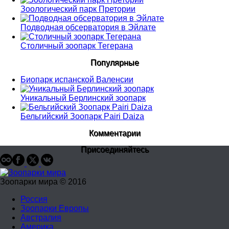
Зоологический парк Претории
Подводная обсерватория в Эйлате
Столичный зоопарк Тегерана
Популярные
Биопарк испанской Валенсии
Уникальный Берлинский зоопарк
Бельгийский Зоопарк Pairi Daiza
Комментарии
Присоединяйтесь
Зоопарки мира © 2016
Россия
Зоопарки Европы
Австралия
Америка