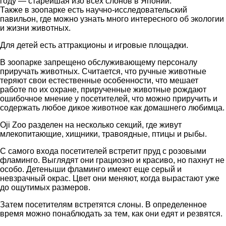
году — старейшая изо всех слонов в Японии.
Также в зоопарке есть научно-исследовательский
павильон, где можно узнать много интересного об экологии
и жизни животных.
Для детей есть аттракционы и игровые площадки.
В зоопарке запрещено обслуживающему персоналу
приручать животных. Считается, что ручные животные
теряют свои естественные особенности, что мешает
работе по их охране, прирученные животные рождают
ошибочное мнение у посетителей, что можно приручить и
содержать любое дикое животное как домашнего любимца.
Oji Zoo разделен на несколько секций, где живут
млекопитающие, хищники, травоядные, птицы и рыбы.
С самого входа посетителей встретит пруд с розовыми
фламинго. Выглядят они грациозно и красиво, но пахнут не
особо. Детеныши фламинго имеют еще серый и
невзрачный окрас. Цвет они меняют, когда вырастают уже
до ощутимых размеров.
Затем посетителям встретятся слоны. В определенное
время можно понаблюдать за тем, как они едят и резвятся.