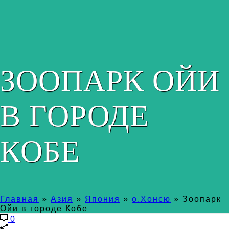
ЗООПАРК ОЙИ
В ГОРОДЕ
КОБЕ
Главная
»
Азия
»
Япония
»
о.Хонсю
»
Зоопарк
Ойи в городе Кобе
0