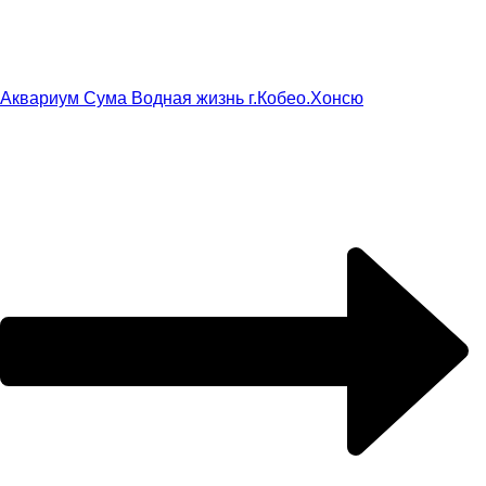
Аквариум Сума Водная жизнь г.Кобе
о.Хонсю