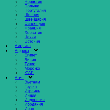
Норвегия
Польша
Португалия
Швеция
Швейцария
Финляндия
Франция
Хорватия
Чехия
Эстония
Америка
Африка
Египет
Ливия
Тунис
Морокко
ЮАР
Азия
Вьетнам
Грузия
Израиль
Индия
Индонезия
Иордания
Иран