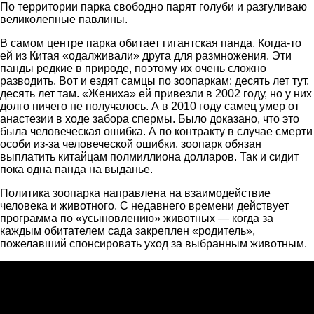
По территории парка свободно парят голуби и разгуливаю
великолепные павлины.
В самом центре парка обитает гигантская панда. Когда-то
ей из Китая «одалживали» друга для размножения. Эти
панды редкие в природе, поэтому их очень сложно
разводить. Вот и ездят самцы по зоопаркам: десять лет тут,
десять лет там. «Жениха» ей привезли в 2002 году, но у них
долго ничего не получалось. А в 2010 году самец умер от
анастезии в ходе забора спермы. Было доказано, что это
была человеческая ошибка. А по контракту в случае смерти
особи из-за человеческой ошибки, зоопарк обязан
выплатить китайцам полмиллиона долларов. Так и сидит
пока одна панда на выданье.
Политика зоопарка направлена на взаимодействие
человека и животного. С недавнего времени действует
программа по «усыновлению» животных — когда за
каждым обитателем сада закреплен «родитель»,
пожелавший спонсировать уход за выбранным животным.