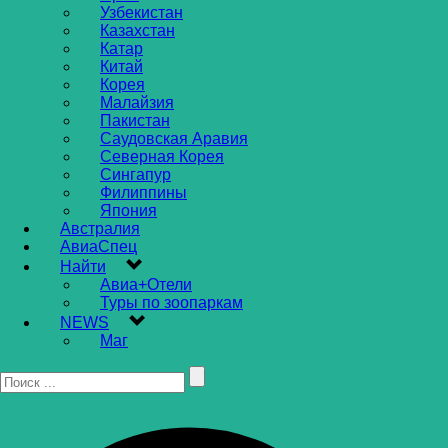
Узбекистан
Казахстан
Катар
Китай
Корея
Малайзия
Пакистан
Саудовская Аравия
Северная Корея
Сингапур
Филиппины
Япония
Австралия
АвиаСпец
Найти
Авиа+Отели
Туры по зоопаркам
NEWS
Маг