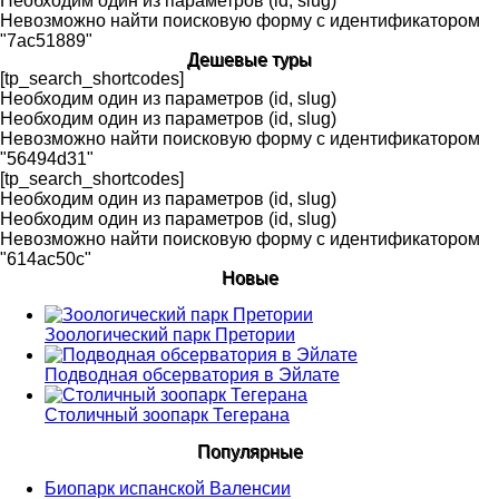
Необходим один из параметров (id, slug)
Невозможно найти поисковую форму с идентификатором
"7ac51889"
Дешевые туры
[tp_search_shortcodes]
Необходим один из параметров (id, slug)
Необходим один из параметров (id, slug)
Невозможно найти поисковую форму с идентификатором
"56494d31"
[tp_search_shortcodes]
Необходим один из параметров (id, slug)
Необходим один из параметров (id, slug)
Невозможно найти поисковую форму с идентификатором
"614ac50c"
Новые
Зоологический парк Претории
Подводная обсерватория в Эйлате
Столичный зоопарк Тегерана
Популярные
Биопарк испанской Валенсии