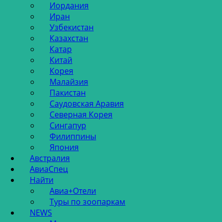
Иордания
Иран
Узбекистан
Казахстан
Катар
Китай
Корея
Малайзия
Пакистан
Саудовская Аравия
Северная Корея
Сингапур
Филиппины
Япония
Австралия
АвиаСпец
Найти
Авиа+Отели
Туры по зоопаркам
NEWS