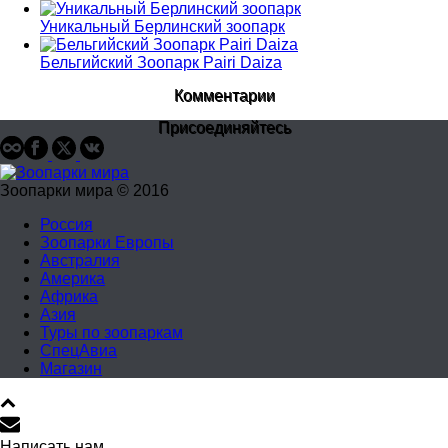
Уникальный Берлинский зоопарк
Бельгийский Зоопарк Pairi Daiza
Комментарии
Присоединяйтесь
Зоопарки мира © 2016
Россия
Зоопарки Европы
Австралия
Америка
Африка
Азия
Туры по зоопаркам
СпецАвиа
Магазин
Написать нам