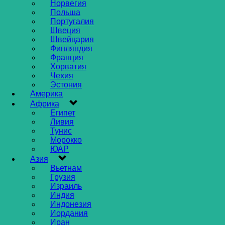
Норвегия
Польша
Португалия
Швеция
Швейцария
Финляндия
Франция
Хорватия
Чехия
Эстония
Америка
Африка
Египет
Ливия
Тунис
Морокко
ЮАР
Азия
Вьетнам
Грузия
Израиль
Индия
Индонезия
Иордания
Иран