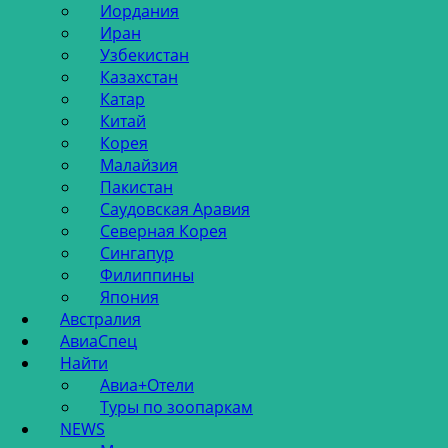
Иордания
Иран
Узбекистан
Казахстан
Катар
Китай
Корея
Малайзия
Пакистан
Саудовская Аравия
Северная Корея
Сингапур
Филиппины
Япония
Австралия
АвиаСпец
Найти
Авиа+Отели
Туры по зоопаркам
NEWS