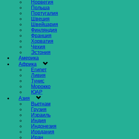
Норвегия
Польша
Португалия
Швеция
Швейцария
Финляндия
Франция
Хорватия
Чехия
Эстония
Америка
Африка
Египет
Ливия
Тунис
Морокко
ЮАР
Азия
Вьетнам
Грузия
Израиль
Индия
Индонезия
Иордания
Иран