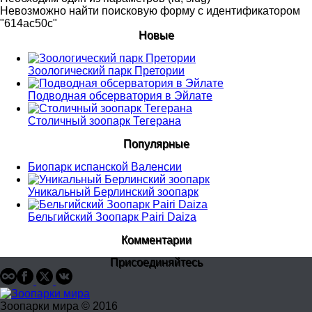
Невозможно найти поисковую форму с идентификатором
"614ac50c"
Новые
Зоологический парк Претории
Подводная обсерватория в Эйлате
Столичный зоопарк Тегерана
Популярные
Биопарк испанской Валенсии
Уникальный Берлинский зоопарк
Бельгийский Зоопарк Pairi Daiza
Комментарии
Присоединяйтесь
Зоопарки мира © 2016