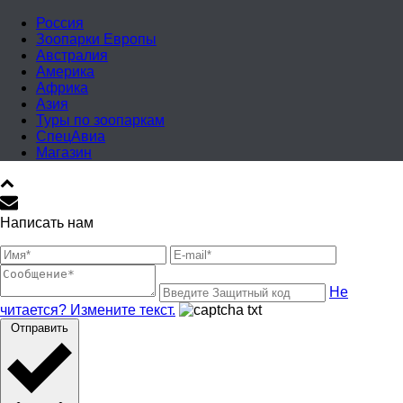
Россия
Зоопарки Европы
Австралия
Америка
Африка
Азия
Туры по зоопаркам
СпецАвиа
Магазин
Написать нам
Не
читается? Измените текст.
Отправить