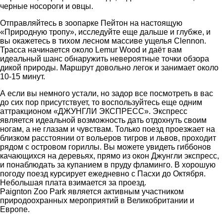
черные носороги и овцы.
Отправляйтесь в зоопарке Пейтон на настоящую
«Природную тропу», исследуйте еще дальше и глубже, и
вы окажетесь в тихом лесном массиве ущелья Clennon.
Трасса начинается около Lemur Wood и даёт вам
идеальный шанс обнаружить невероятные точки обзора
дикой природы. Маршрут довольно легок и занимает около
10-15 минут.
А если вы немного устали, но задор все посмотреть в вас
до сих пор присутствует, то воспользуйтесь еще одним
аттракционом «ДЖУНГЛИ ЭКСПРЕСС». Экспресс
является идеальной возможность дать отдохнуть своим
ногам, а не глазам и чувствам. Только поезд проезжает на
близком расстоянии от вольеров тигров и львов, проходит
рядом с островом гориллы. Вы можете увидеть гиббонов
качающихся на деревьях, прямо из окон Джунгли экспресс,
и понаблюдать за купанием в пруду фламинго. В хорошую
погоду поезд курсирует ежедневно с Пасхи до Октября.
Небольшая плата взимается за проезд.
Paignton Zoo Park является активным участником
природоохранных мероприятий в Великобритании и
Европе.