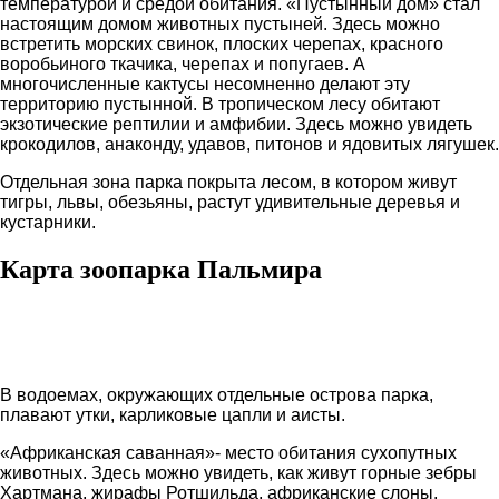
температурой и средой обитания. «Пустынный дом» стал
настоящим домом животных пустыней. Здесь можно
встретить морских свинок, плоских черепах, красного
воробьиного ткачика, черепах и попугаев. А
многочисленные кактусы несомненно делают эту
территорию пустынной. В тропическом лесу обитают
экзотические рептилии и амфибии. Здесь можно увидеть
крокодилов, анаконду, удавов, питонов и ядовитых лягушек.
Отдельная зона парка покрыта лесом, в котором живут
тигры, львы, обезьяны, растут удивительные деревья и
кустарники.
Карта зоопарка Пальмира
В водоемах, окружающих отдельные острова парка,
плавают утки, карликовые цапли и аисты.
«Африканская саванная»- место обитания сухопутных
животных. Здесь можно увидеть, как живут горные зебры
Хартмана, жирафы Ротшильда, африканские слоны,