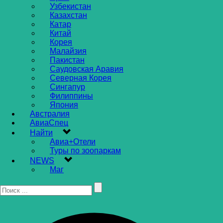
Узбекистан
Казахстан
Катар
Китай
Корея
Малайзия
Пакистан
Саудовская Аравия
Северная Корея
Сингапур
Филиппины
Япония
Австралия
АвиаСпец
Найти
Авиа+Отели
Туры по зоопаркам
NEWS
Маг