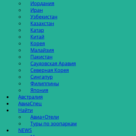
Иордания
Иран
Узбекистан
Казахстан
Катар
Китай
Корея
Малайзия
Пакистан
Саудовская Аравия
Северная Корея
Сингапур
Филиппины
Япония
Австралия
АвиаСпец
Найти
Авиа+Отели
Туры по зоопаркам
NEWS