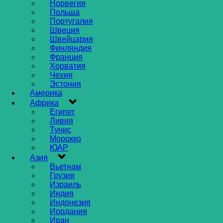
Норвегия
Польша
Португалия
Швеция
Швейцария
Финляндия
Франция
Хорватия
Чехия
Эстония
Америка
Африка
Египет
Ливия
Тунис
Морокко
ЮАР
Азия
Вьетнам
Грузия
Израиль
Индия
Индонезия
Иордания
Иран