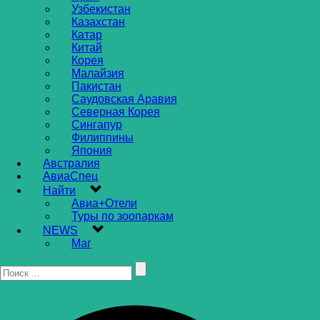
Узбекистан
Казахстан
Катар
Китай
Корея
Малайзия
Пакистан
Саудовская Аравия
Северная Корея
Сингапур
Филиппины
Япония
Австралия
АвиаСпец
Найти
Авиа+Отели
Туры по зоопаркам
NEWS
Маг