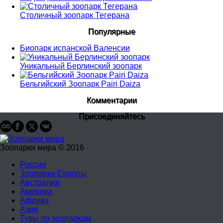
Столичный зоопарк Тегерана
Популярные
Биопарк испанской Валенсии
Уникальный Берлинский зоопарк
Бельгийский Зоопарк Pairi Daiza
Комментарии
Присоединяйтесь
Зоопарки мира © 2016
Россия
Зоопарки Европы
Австралия
Америка
Африка
Азия
Туры по зоопаркам