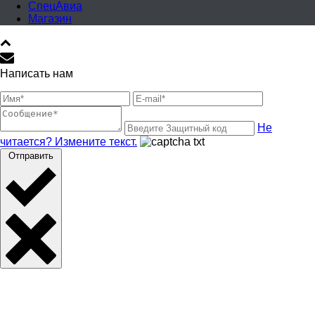
СпецАвиа
Магазин
Написать нам
Не
читается? Измените текст.
Отправить