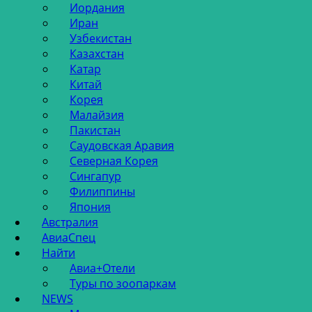
Иордания
Иран
Узбекистан
Казахстан
Катар
Китай
Корея
Малайзия
Пакистан
Саудовская Аравия
Северная Корея
Сингапур
Филиппины
Япония
Австралия
АвиаСпец
Найти
Авиа+Отели
Туры по зоопаркам
NEWS