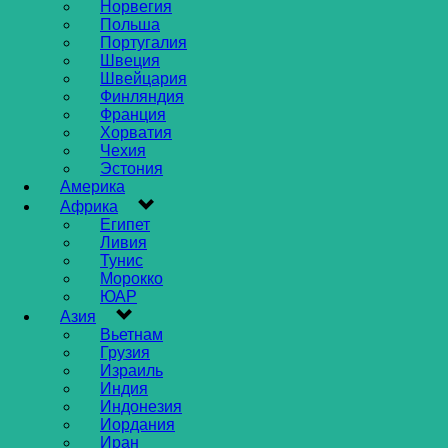
Норвегия
Польша
Португалия
Швеция
Швейцария
Финляндия
Франция
Хорватия
Чехия
Эстония
Америка
Африка
Египет
Ливия
Тунис
Морокко
ЮАР
Азия
Вьетнам
Грузия
Израиль
Индия
Индонезия
Иордания
Иран