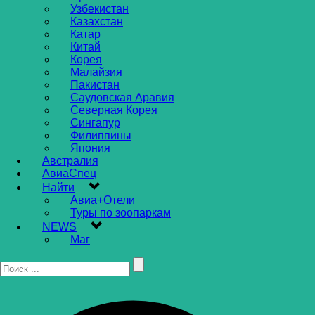
Узбекистан
Казахстан
Катар
Китай
Корея
Малайзия
Пакистан
Саудовская Аравия
Северная Корея
Сингапур
Филиппины
Япония
Австралия
АвиаСпец
Найти
Авиа+Отели
Туры по зоопаркам
NEWS
Маг