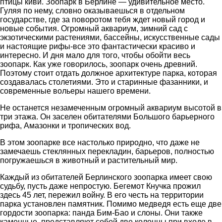
птицы киви. Зоопарк в Берлине — удивительное место.
Гуляя по нему, словно оказываешься в отдельном
государстве, где за поворотом тебя ждет новый город и
новые события. Огромный аквариум, зимний сад с
экзотическими растениями, бассейны, искусственные сады
и настоящие рифы-все это фантастически красиво и
интересно. И дня мало для того, чтобы обойти весь
зоопарк. Как уже говорилось, зоопарк очень древний.
Поэтому стоит отдать должное архитектуре парка, которая
создавалась столетиями. Это и старинные фазанники, и
современные вольеры нашего времени.
Не останется незамеченным огромный аквариум высотой в
три этажа. Он заселен обитателями Большого барьерного
рифа, Амазонки и тропических вод.
В этом зоопарке все настолько природно, что даже не
замечаешь стеклянных перекладин, барьеров, полностью
погружаешься в животный и растительный мир.
Каждый из обитателей Берлинского зоопарка имеет свою
судьбу, пусть даже непростую. Бегемот Кнучка прожил
здесь 45 лет, пережил войну. В его честь на территории
парка установлен памятник. Помимо медведя есть еще две
гордости зоопарка: панда Бим-Бао и слоны. Они также
каменные, представляют собой две колонны при входе в