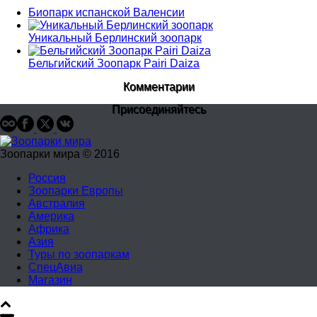
Биопарк испанской Валенсии
Уникальный Берлинский зоопарк
Бельгийский Зоопарк Pairi Daiza
Комментарии
Присоединяйтесь
Зоопарки мира © 2016
Россия
Зоопарки Европы
Австралия
Америка
Африка
Азия
Туры по зоопаркам
СпецАвиа
Магазин