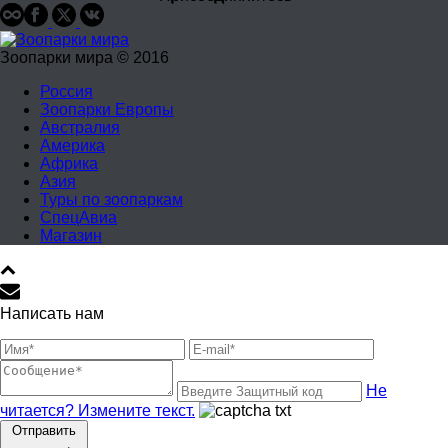
Зоопарки мира © 2016
Россия
Зоопарки Европы
Австралия
Америка
Африка
Азия
Туры по зоопаркам
СпецАвиа
Магазин
Написать нам
Не
читается? Измените текст.
Отправить