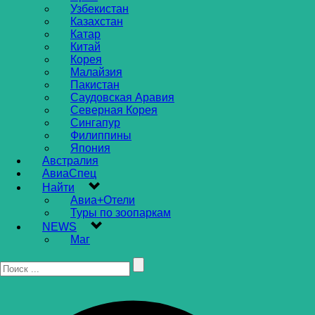
Узбекистан
Казахстан
Катар
Китай
Корея
Малайзия
Пакистан
Саудовская Аравия
Северная Корея
Сингапур
Филиппины
Япония
Австралия
АвиаСпец
Найти
Авиа+Отели
Туры по зоопаркам
NEWS
Маг