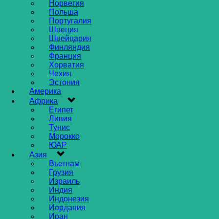
Норвегия
Польша
Португалия
Швеция
Швейцария
Финляндия
Франция
Хорватия
Чехия
Эстония
Америка
Африка
Египет
Ливия
Тунис
Морокко
ЮАР
Азия
Вьетнам
Грузия
Израиль
Индия
Индонезия
Иордания
Иран