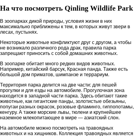
На что посмотреть Qinling Wildlife Park
В зоопарках дикой природы, условия жизни в них
максимально приближены к тем, в которых живут звери в
лесах, пустынях.
Некоторые животные конфликтуют друг с другом, а чтобы
не возникало различного рода драк, правила парка
запрещают приносить с собой домашних животных.
В зоопарке обитает много редких видов животных.
Например, китайский барсук, Красная панда. Также есть
большой дом приматов, шимпанзе и террариум.
Территория парка делится на две части: для пешей
прогулки и для езды на автомобиле. Прогулочная зона
находится в западной части парка. Здесь обитают такие
животные, как гигантские панды, золотистые обезьяны,
попугаи разных окрасок, розовые фламинго, гиппопотамы,
кенгуру. А также морские львы, тюлени и крупнейшее
наземное млекопитающее в мире — азиатский слон.
На автомобиле можно посмотреть на травоядных
животных и на хищников. Коллекция травоядных является