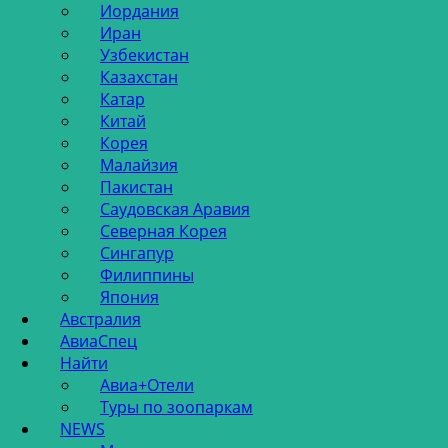
Иордания
Иран
Узбекистан
Казахстан
Катар
Китай
Корея
Малайзия
Пакистан
Саудовская Аравия
Северная Корея
Сингапур
Филиппины
Япония
Австралия
АвиаСпец
Найти
Авиа+Отели
Туры по зоопаркам
NEWS