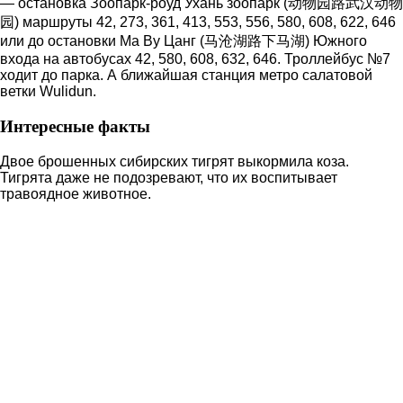
— остановка Зоопарк-роуд Ухань зоопарк (动物园路武汉动物
园) маршруты 42, 273, 361, 413, 553, 556, 580, 608, 622, 646
или до остановки Ма Ву Цанг (马沧湖路下马湖) Южного
входа на автобусах 42, 580, 608, 632, 646. Троллейбус №7
ходит до парка. А ближайшая станция метро салатовой
ветки Wulidun.
Интересные факты
Двое брошенных сибирских тигрят выкормила коза.
Тигрята даже не подозревают, что их воспитывает
травоядное животное.