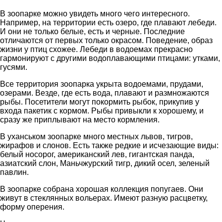
В зоопарке можно увидеть много чего интересного.
Например, на территории есть озеро, где плавают лебеди.
И они не только белые, есть и черные. Последние
отличаются от первых только окрасом. Поведение, образ
жизни у птиц схожее. Лебеди в водоемах прекрасно
гармонируют с другими водоплавающими птицами: утками,
гусями.
Все территория зоопарка укрыта водоемами, прудами,
озерами. Везде, где есть вода, плавают и размножаются
рыбы. Посетители могут покормить рыбок, прикупив у
входа пакетик с кормом. Рыбы привыкли к хорошему, и
сразу же приплывают на место кормления.
В уханськом зоопарке много местных львов, тигров,
жирафов и слонов. Есть также редкие и исчезающие виды:
белый носорог, американский лев, гигантская панда,
азиатский слон, Маньчжурский тигр, дикий осел, зеленый
павлин.
В зоопарке собрана хорошая коллекция попугаев. Они
живут в стеклянных вольерах. Имеют разную расцветку,
форму оперения.