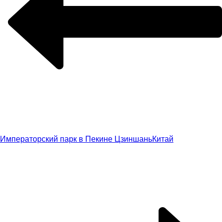
Императорский парк в Пекине Цзиншань
Китай