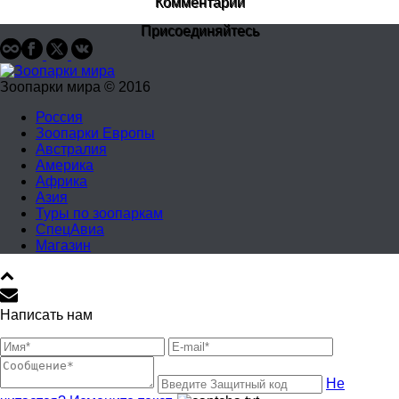
Комментарии
Присоединяйтесь
Зоопарки мира © 2016
Россия
Зоопарки Европы
Австралия
Америка
Африка
Азия
Туры по зоопаркам
СпецАвиа
Магазин
Написать нам
Не