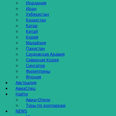
Иордания
Иран
Узбекистан
Казахстан
Катар
Китай
Корея
Малайзия
Пакистан
Саудовская Аравия
Северная Корея
Сингапур
Филиппины
Япония
Австралия
АвиаСпец
Найти
Авиа+Отели
Туры по зоопаркам
NEWS