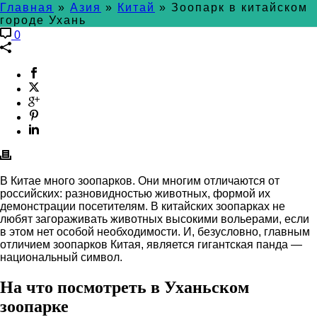
Главная
»
Азия
»
Китай
»
Зоопарк в китайском
городе Ухань
0
В Китае много зоопарков. Они многим отличаются от
российских: разновидностью животных, формой их
демонстрации посетителям. В китайских зоопарках не
любят загораживать животных высокими вольерами, если
в этом нет особой необходимости. И, безусловно, главным
отличием зоопарков Китая, является гигантская панда —
национальный символ.
На что посмотреть в Уханьском
зоопарке