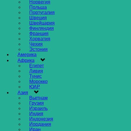
Норвегия
Польша
Португалия
Швеция
Швейцария
Финляндия
Франция
Хорватия
Чехия
Эстония
Америка
Африка
Египет
Ливия
Тунис
Морокко
ЮАР
Азия
Вьетнам
Грузия
Израиль
Индия
Индонезия
Иордания
Иран