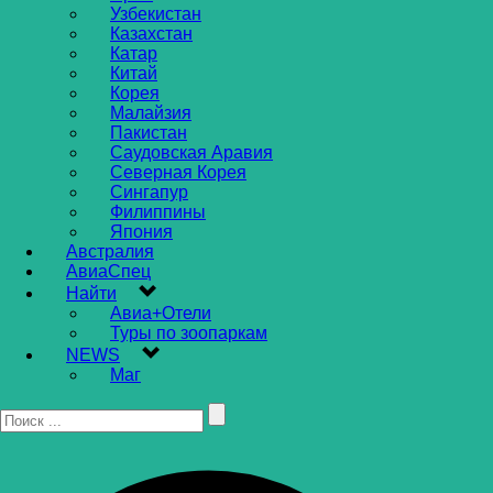
Узбекистан
Казахстан
Катар
Китай
Корея
Малайзия
Пакистан
Саудовская Аравия
Северная Корея
Сингапур
Филиппины
Япония
Австралия
АвиаСпец
Найти
Авиа+Отели
Туры по зоопаркам
NEWS
Маг